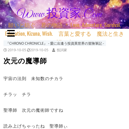
Www.投資家.com
願いと紡ぐ 君の物語 ＊ Love, Adventure, Survival,
Education, Kizuna, Wish. 言葉と愛する 魔法と生き
る 詞と生きる
『CHRONO CHRONICLE』 ‐ 愛に出逢う投資異世界の冒険筆記 ‐
2019-10-05
2019-10-05
投詞家
次元の魔導師
宇宙の法則 未知数のチカラ
チラッ チラ
聖導師 次元の魔術師ですね
読み上げちゃったね 聖導師ぃ