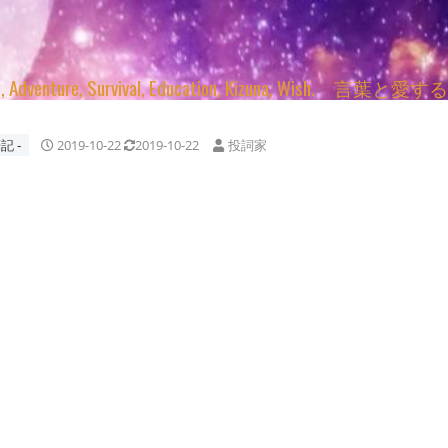
enture, Survival, Education, Kizuna, Wi
記 ‐
2019-10-22
2019-10-22
投詞家