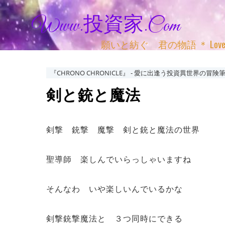
Www.投資家.com
願いと紡ぐ 君の物語 ＊ Love, Adv
『CHRONO CHRONICLE』 ‐ 愛に出逢う投資異世界の冒険筆
剣と銃と魔法
剣撃 銃撃 魔撃 剣と銃と魔法の世界
聖導師 楽しんでいらっしゃいますね
そんなわ いや楽しいんでいるかな
剣撃銃撃魔法と ３つ同時にできる