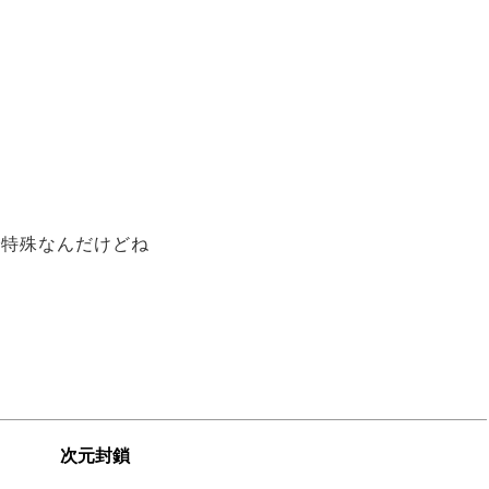
だ
で特殊なんだけどね
次元封鎖