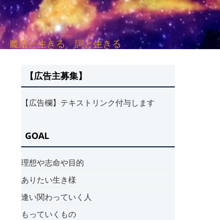
sh. 言葉と愛する 魔法と生きる 詞と生きる
【広告主募集】
【広告欄】テキストリンク付与します
GOAL
理想や志命や目的
ありたい生き様
逢い関わっていく人
もっていくもの