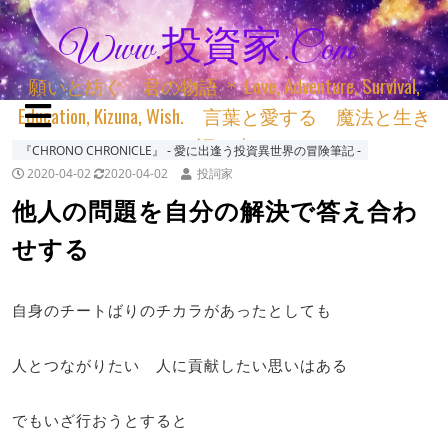
Www.投資家.com
願いと紡ぐ 君の物語 ＊ Love, Adventure, Survival,
Education, Kizuna, Wish. 言葉と愛する 魔法と生き
る 詞と生きる
『CHRONO CHRONICLE』 ‐ 愛に出逢う投資異世界の冒険筆記 ‐
2020-04-02
2020-04-02
投詞家
他人の問題を自分の解決で答え合わ
せする
自身のチートばりのチカラがあったとしても
人とつながりたい 人に貢献したい思いはある
でもいざ行おうとすると