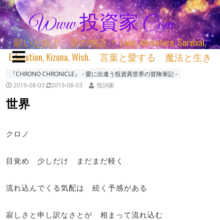
Www.投資家.com
願いと紡ぐ 君の物語 ＊ Love, Adventure, Survival,
Education, Kizuna, Wish. 言葉と愛する 魔法と生き
る 詞と生きる
『CHRONO CHRONICLE』 ‐ 愛に出逢う投資異世界の冒険筆記 ‐
2019-08-03
2019-08-03
投詞家
世界
クロノ
目覚め 少しだけ まだまだ軽く
流れ込んでくる気配は 続く予感がある
寂しさと申し訳なさとが 相まって流れ込む