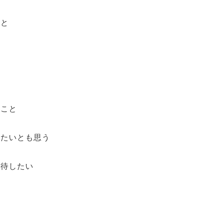
こと
ること
きたいとも思う
期待したい