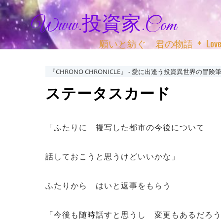
Www.投資家.com
願いと紡ぐ 君の物語 ＊ Love, Adv
『CHRONO CHRONICLE』 ‐ 愛に出逢う投資異世界の冒険筆
ステータスカード
「ふたりに 複写した都市の今後について
話しておこうと思うけどいいかな」
ふたりから はいと返事をもらう
「今後も随時話すと思うし 変更もあるだろ