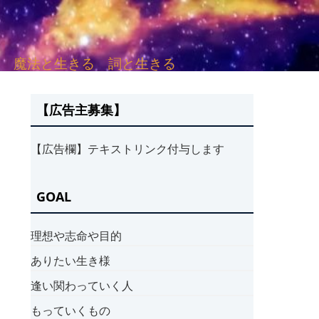
sh. 言葉と愛する 魔法と生きる 詞と生きる
【広告主募集】
【広告欄】テキストリンク付与します
GOAL
理想や志命や目的
ありたい生き様
逢い関わっていく人
もっていくもの