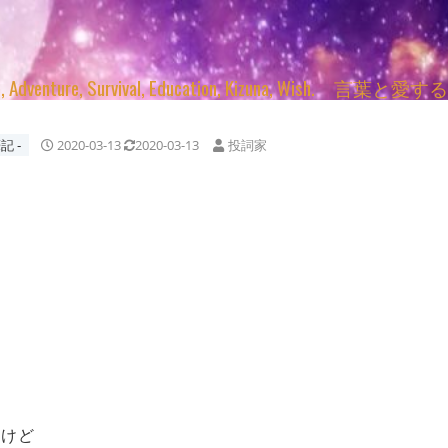
enture, Survival, Education, Kizuna, Wi
記 ‐
2020-03-13
2020-03-13
投詞家
うけど