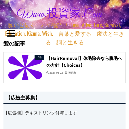
Www.投資家.com
願いと紡ぐ 君の物語 ＊ Love, Adventure, Survival,
Education, Kizuna, Wish. 言葉と愛する 魔法と生き
る 詞と生きる
髪の記事
【HairRemoval】体毛除去なら脱毛へ
メモ
の方針【Choices】
2021-06-22
投詞家
【広告主募集】
【広告欄】テキストリンク付与します