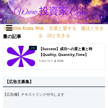
Www.投資家.com
願いと紡ぐ 君の物語 ＊ Love, Adventure, Survival,
Education, Kizuna, Wish. 言葉と愛する 魔法と生き
る 詞と生きる
量の記事
【Success】成功への質と量と時
メモ
【Quality, Quantity,Time】
2021-10-13
投詞家
【広告主募集】
【広告欄】テキストリンク付与します