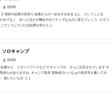
投詞家
 】現状の結果の区切り 結果からの一歩をすすめる もし ということを
ためでなく 次へと活かす機会やポジティブなものに変えていこう だろう
ここでこうしていけば結果が良か […]
p】ソロキャンプ
投詞家
 自粛やら リモートワークなどで キャンプが さらに注目されています キ
気持ちがありますね キャンプ道具 冒険者のいいなぁの道具等を書いてみ
 使いたいもの […]