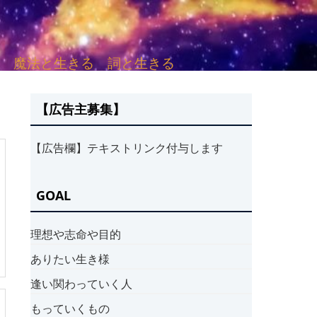
sh. 言葉と愛する 魔法と生きる 詞と生きる
【広告主募集】
【広告欄】テキストリンク付与します
GOAL
理想や志命や目的
ありたい生き様
逢い関わっていく人
もっていくもの