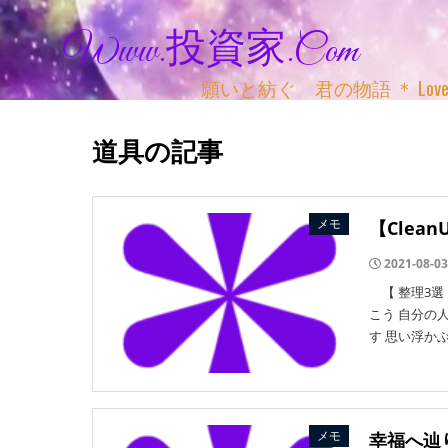
Www.投資家.com
願いと紡ぐ 君の物語 ＊ Love, Adv
道具の記事
メモ
【Clean
2021-08-03
【 整理3選
こう 自分の
す 思い浮か
メモ
幸福へ辿