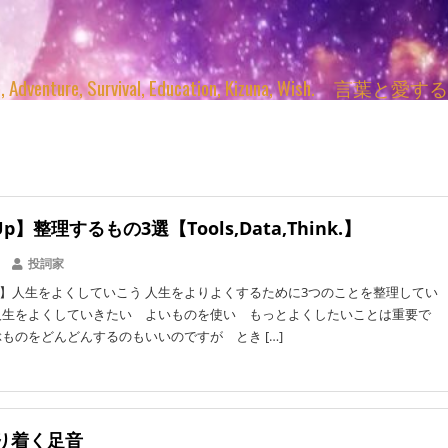
enture, Survival, Education, Kizuna, Wi
Up】整理するもの3選【Tools,Data,Think.】
投詞家
 】人生をよくしていこう 人生をよりよくするために3つのことを整理してい
人生をよくしていきたい よいものを使い もっとよくしたいことは重要で
ぶものをどんどんするのもいいのですが とき […]
り着く足音