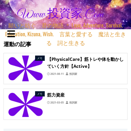
Www.投資家.com
願いと紡ぐ 君の物語 ＊ Love, Adventure, Survival,
Education, Kizuna, Wish. 言葉と愛する 魔法と生き
る 詞と生きる
運動の記事
【PhysicalCare】筋トレや体を動かし
メモ
ていく方針【Active】
2021-08-11
投詞家
筋力資産
メモ
2021-03-05
投詞家