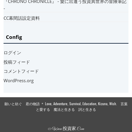
『CHRONO CHRONICLE』 ‐ 愛に出逢う投資異世界の冒険筆記
‐
CC幕間話設定資料
Config
ログイン
投稿フィード
コメントフィード
WordPress.org
願いと紡ぐ 君の物語 ＊ Love, Adventure, Survival, Education, Kizuna, Wish. 言葉
と愛する 魔法と生きる 詞と生きる
© Www.投資家.com