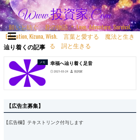
Www.投資家.com
願いと紡ぐ 君の物語 ＊ Love, Adventure, Survival,
Education, Kizuna, Wish. 言葉と愛する 魔法と生き
る 詞と生きる
辿り着くの記事
幸福へ辿り着く足音
メモ
2021-03-24
投詞家
【広告主募集】
【広告欄】テキストリンク付与します