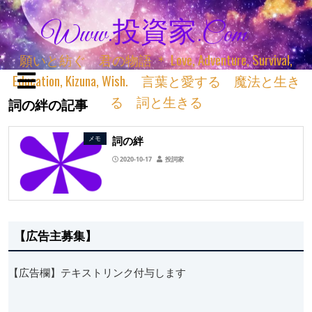
Www.投資家.com
願いと紡ぐ 君の物語 ＊ Love, Adventure, Survival,
Education, Kizuna, Wish. 言葉と愛する 魔法と生き
る 詞と生きる
詞の絆の記事
詞の絆
メモ
2020-10-17
投詞家
【広告主募集】
【広告欄】テキストリンク付与します