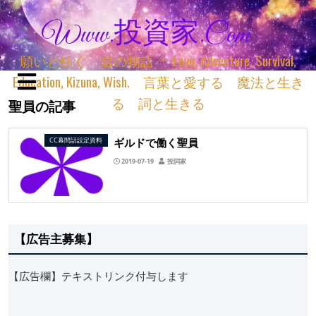
Www.投資家.com
願いと紡ぐ 君の物語 ＊ Love, Adventure, Survival,
Education, Kizuna, Wish. 言葉と愛する 魔法と生き
る 詞と生きる
聖員の記事
ギルドで働く聖員
CC幕間話設定資料
2019-07-19
投詞家
【広告主募集】
【広告欄】テキストリンク付与します