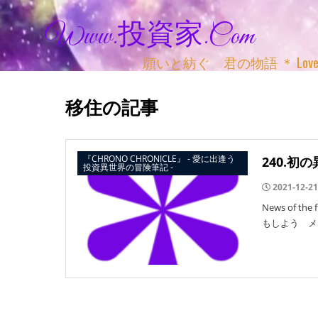
Www.投資家.com
願いと紡ぐ 君の物語 ＊ Love, Adv
移住の記事
『CHRONO CHRONICLE』 ‐ 愛に出逢う
240.初
投資異世界の冒険筆記 ‐
2021-12-21
News of the
もしよう メ