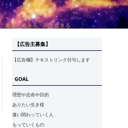
sh. 言葉と愛する 魔法と生きる 詞と生きる
【広告主募集】
【広告欄】テキストリンク付与します
GOAL
理想や志命や目的
ありたい生き様
逢い関わっていく人
もっていくもの