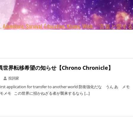
enture, Survival, Education, Kizuna, Wi
の異世界転移希望の知らせ【Chrono Chronicle】
投詞家
 first application for transfer to another world 防衛強化だな うん あ メモ
モメモ この世界に招かねざる者が襲来するなら […]