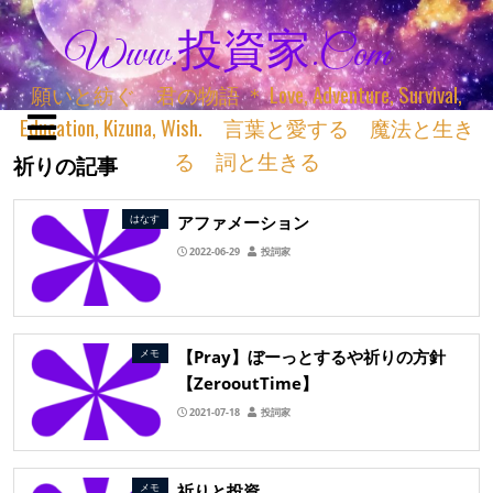
Www.投資家.com
願いと紡ぐ 君の物語 ＊ Love, Adventure, Survival,
Education, Kizuna, Wish. 言葉と愛する 魔法と生き
る 詞と生きる
祈りの記事
アファメーション
はなす
2022-06-29
投詞家
【Pray】ぼーっとするや祈りの方針
メモ
【ZerooutTime】
2021-07-18
投詞家
祈りと投資
メモ