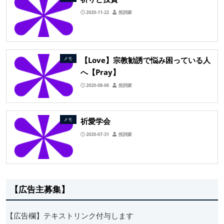
2020-11-22
投詞家
【Love】宗教勧誘で悩み困っている人
メモ
へ【Pray】
2020-08-06
投詞家
祈愛学会
メモ
2020-07-31
投詞家
【広告主募集】
【広告欄】テキストリンク付与します