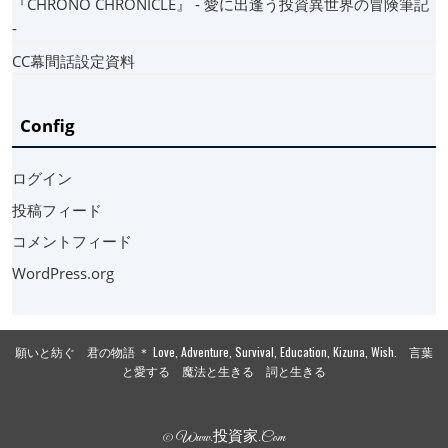
『CHRONO CHRONICLE』 ‐ 愛に出逢う投資異世界の冒険筆記
‐
CC幕間話設定資料
Config
ログイン
投稿フィード
コメントフィード
WordPress.org
願いと紡ぐ 君の物語 ＊ Love, Adventure, Survival, Education, Kizuna, Wish. 言葉
と愛する 魔法と生きる 詞と生きる
© Www.投資家.com