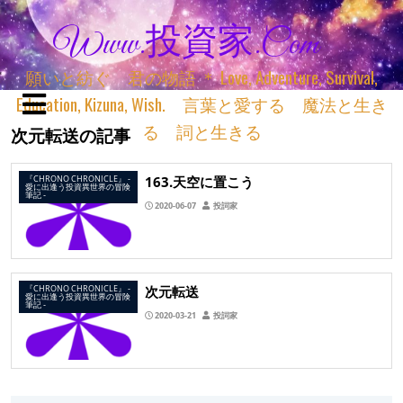
Www.投資家.com
願いと紡ぐ 君の物語 ＊ Love, Adventure, Survival,
Education, Kizuna, Wish. 言葉と愛する 魔法と生き
る 詞と生きる
次元転送の記事
163.天空に置こう
『CHRONO CHRONICLE』 ‐
愛に出逢う投資異世界の冒険
筆記 ‐
2020-06-07
投詞家
次元転送
『CHRONO CHRONICLE』 ‐
愛に出逢う投資異世界の冒険
筆記 ‐
2020-03-21
投詞家