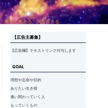
sh. 言葉と愛する 魔法と生きる 詞と生きる
【広告主募集】
【広告欄】テキストリンク付与します
GOAL
理想や志命や目的
ありたい生き様
逢い関わっていく人
もっていくもの