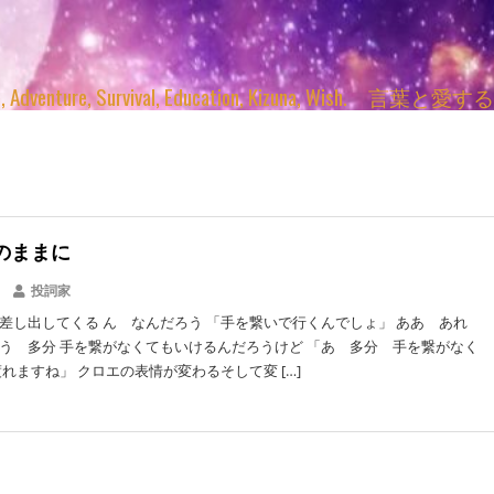
enture, Survival, Education, Kizuna, Wi
瀬のままに
投詞家
差し出してくる ん なんだろう 「手を繋いで行くんでしょ」 ああ あれ
う 多分 手を繋がなくてもいけるんだろうけど 「あ 多分 手を繋がなく
渡れますね」 クロエの表情が変わるそして変 […]