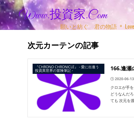
Www.投資家.com
願いと紡ぐ 君の物語 ＊ Love, Adv
次元カーテンの記事
『CHRONO CHRONICLE』 ‐ 愛に出逢う
166.逢
投資異世界の冒険筆記 ‐
2020-06-13
クロエが手を
どうなんだろ
ても 次元を