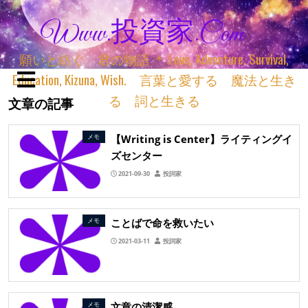
Www.投資家.com
願いと紡ぐ 君の物語 ＊ Love, Adventure, Survival,
Education, Kizuna, Wish. 言葉と愛する 魔法と生き
る 詞と生きる
文章の記事
【Writing is Center】ライティングイ
メモ
ズセンター
2021-09-30
投詞家
ことばで命を救いたい
メモ
2021-03-11
投詞家
文章の清潔感
メモ