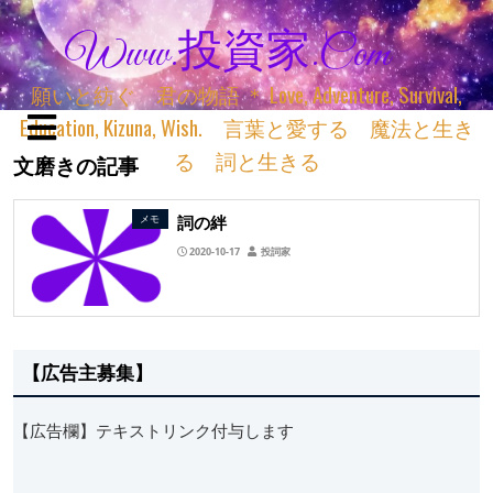
Www.投資家.com
願いと紡ぐ 君の物語 ＊ Love, Adventure, Survival,
Education, Kizuna, Wish. 言葉と愛する 魔法と生き
る 詞と生きる
文磨きの記事
詞の絆
メモ
2020-10-17
投詞家
【広告主募集】
【広告欄】テキストリンク付与します