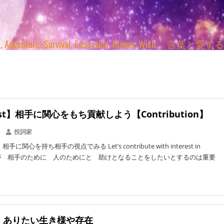
enture, Survival, Education, Kizuna, Wi
rest】相手に関心をもち貢献しよう【Contribution】
投詞家
に関心を持ち相手の視点でみる Let’s contribute with interest in
 自分が 相手のために 人のためにと 助けとなることをしたいとするのは重要
L】ありたい生き様や存在