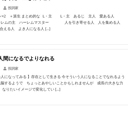
投詞家
ン×2 ＋派生 まとめ的な Ⅼ・主 Ⅼ・主 あるじ 主人 愛ある人
r ハーレムの主 ハーレムマスター 人を引き寄せる人 人を集める人
合える人 よき人になる人 […]
人間になるでよりなれる
投詞家
人になってみる 】存在として生きる 今そういう人になることでなれるよう
洗脳するようで ちょっとあやしいことかもしれませんが 成長の大きな力
 なりたいイメージで変化してい […]