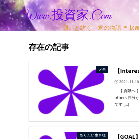
Www.投資家.com
願いと紡ぐ 君の物語 ＊ Love, Adv
存在の記事
メモ
【Inte
2021-11-10
【 貢献へ 】相手
others
です […]
ありたい生き様
【GOA