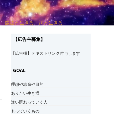
sh. 言葉と愛する 魔法と生きる 詞と生きる
【広告主募集】
【広告欄】テキストリンク付与します
GOAL
理想や志命や目的
ありたい生き様
逢い関わっていく人
もっていくもの