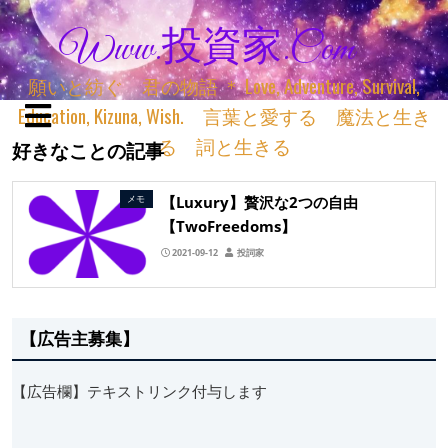
Www.投資家.com
願いと紡ぐ 君の物語 ＊ Love, Adventure, Survival,
Education, Kizuna, Wish. 言葉と愛する 魔法と生き
る 詞と生きる
好きなことの記事
【Luxury】贅沢な2つの自由
メモ
【TwoFreedoms】
2021-09-12
投詞家
【広告主募集】
【広告欄】テキストリンク付与します