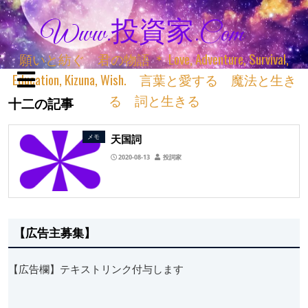
Www.投資家.com
願いと紡ぐ 君の物語 ＊ Love, Adventure, Survival,
Education, Kizuna, Wish. 言葉と愛する 魔法と生き
る 詞と生きる
十二の記事
天国詞
メモ
2020-08-13
投詞家
【広告主募集】
【広告欄】テキストリンク付与します