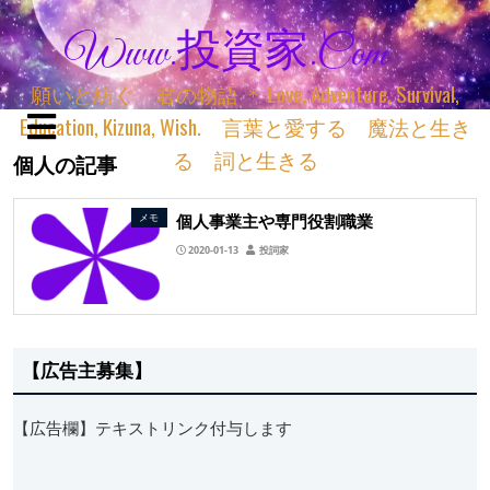
Www.投資家.com
願いと紡ぐ 君の物語 ＊ Love, Adventure, Survival,
Education, Kizuna, Wish. 言葉と愛する 魔法と生き
る 詞と生きる
個人の記事
個人事業主や専門役割職業
メモ
2020-01-13
投詞家
【広告主募集】
【広告欄】テキストリンク付与します