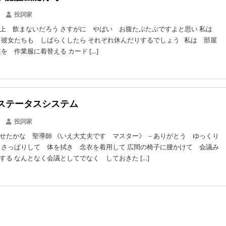
投詞家
上 飲まないだろう さすがに やばい お腹たぷたぷですよと思い 私は
 彼女たちも しばらくしたら それぞれ休んだりするでしょう 私は 部屋
を 作業服に着替える カード […]
ステータスシステム
投詞家
せたかな 聖導師 《いえ大丈夫です マスター》 －ありがとう ゆっくり
 さっぱりして 体を拭き 念衣を着用して 広間の椅子に腰かけて 会議み
する なんとなく会議としてでなく しておきた […]