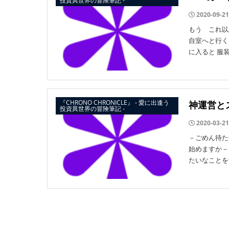
投資異世界の冒険筆記 ‐
2020-09-21
もう これ以
自室へと行く
に入ると 服装
『CHRONO CHRONICLE』 ‐ 愛に出逢う
神運営と
投資異世界の冒険筆記 ‐
2020-03-21
－ごめん待た
始めますか－
たいなことを