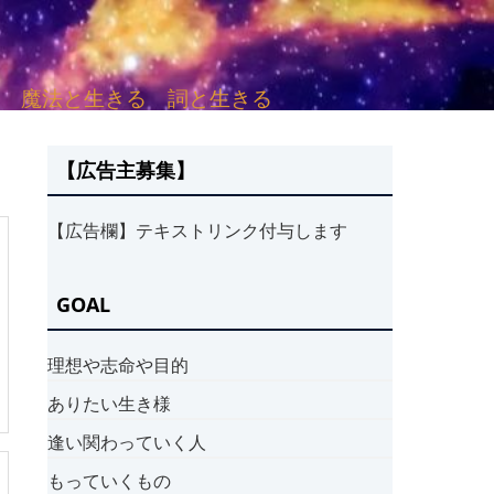
sh. 言葉と愛する 魔法と生きる 詞と生きる
【広告主募集】
【広告欄】テキストリンク付与します
GOAL
理想や志命や目的
ありたい生き様
逢い関わっていく人
もっていくもの