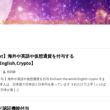
enture, Survival, Education, Kizuna, Wi
hant】海外や英語や仮想通貨を付与する
English,Crypto】
投詞家
海外や英語や仮想通貨を付与 Enchant the world English crypto 今ま
本人は 日本国で日本語と日本円を使っています それだけで上手くいけば
日本が衰 […]
ード認証機能付与