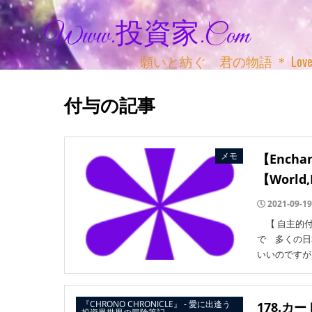
Www.投資家.com
願いと紡ぐ 君の物語 ＊ Love, Adv
付与の記事
メモ
【Enc
【World,
2021-09-19
【 自主的付与 】
で 多くの日
いいのですが 
『CHRONO CHRONICLE』 ‐ 愛に出逢う
178.カ