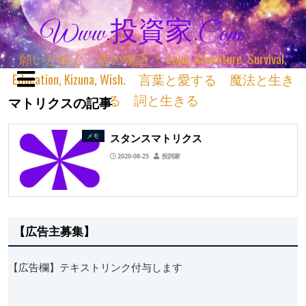
Www.投資家.com
願いと紡ぐ 君の物語 ＊ Love, Adventure, Survival,
Education, Kizuna, Wish. 言葉と愛する 魔法と生き
る 詞と生きる
マトリクスの記事
スタンスマトリクス
メモ
2020-08-25
投詞家
【広告主募集】
【広告欄】テキストリンク付与します