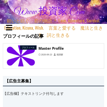
Www.投資家.com
願いと紡ぐ 君の物語 ＊ Love, Adventure, Survival,
Education, Kizuna, Wish. 言葉と愛する 魔法と生き
る 詞と生きる
プロフィールの記事
Master Profile
プロフィール
2020-09-23
投詞家
【広告主募集】
【広告欄】テキストリンク付与します