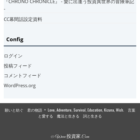
『CHRONO CHRONICLE』 ‐ 愛に出逢う投資異世界の冒険筆記
‐
CC幕間話設定資料
Config
ログイン
投稿フィード
コメントフィード
WordPress.org
願いと紡ぐ 君の物語 ＊ Love, Adventure, Survival, Education, Kizuna, Wish. 言葉
と愛する 魔法と生きる 詞と生きる
© Www.投資家.com