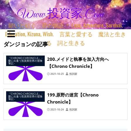
Www.投資家.com
願いと紡ぐ 君の物語 ＊ Love, Adventure, Survival,
Education, Kizuna, Wish. 言葉と愛する 魔法と生き
る 詞と生きる
ダンジョンの記事
200.メイドと執事を加入方向へ
『CHRONO CHRONICLE』 ‐
愛に出逢う投資異世界の冒険
筆記 ‐
【Chrono Chronicle】
2021-10-25
投詞家
199.原野の迷宮【Chrono
『CHRONO CHRONICLE』 ‐
愛に出逢う投資異世界の冒険
筆記 ‐
Chronicle】
2021-10-24
投詞家