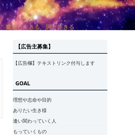
sh. 言葉と愛する 魔法と生きる 詞と生きる
【広告主募集】
【広告欄】テキストリンク付与します
GOAL
理想や志命や目的
ありたい生き様
逢い関わっていく人
もっていくもの