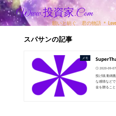
Www.投資家.com
願いと紡ぐ 君の物語 ＊ Love, Adv
スパサンの記事
メモ
SuperTh
2020-09-07
投げ銭 動画
な感情などで
金を贈ることは