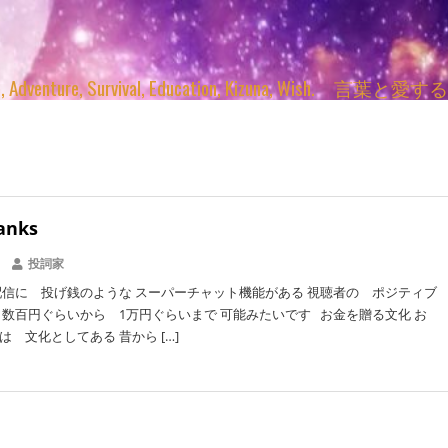
enture, Survival, Education, Kizuna, Wi
anks
投詞家
配信に 投げ銭のような スーパーチャット機能がある 視聴者の ポジティブ
 数百円ぐらいから 1万円ぐらいまで 可能みたいです お金を贈る文化 お
 文化としてある 昔から […]