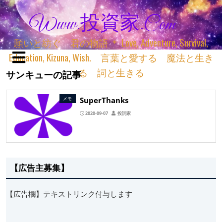
Www.投資家.com
願いと紡ぐ 君の物語 ＊ Love, Adventure, Survival,
Education, Kizuna, Wish. 言葉と愛する 魔法と生き
る 詞と生きる
サンキューの記事
SuperThanks
メモ
2020-09-07
投詞家
【広告主募集】
【広告欄】テキストリンク付与します