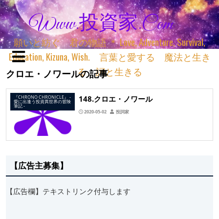
Www.投資家.com
願いと紡ぐ 君の物語 ＊ Love, Adventure, Survival,
Education, Kizuna, Wish. 言葉と愛する 魔法と生き
る 詞と生きる
クロエ・ノワールの記事
148.クロエ・ノワール
『CHRONO CHRONICLE』 ‐
愛に出逢う投資異世界の冒険
筆記 ‐
2020-05-02
投詞家
【広告主募集】
【広告欄】テキストリンク付与します