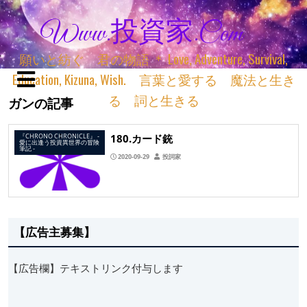
Www.投資家.com
願いと紡ぐ 君の物語 ＊ Love, Adventure, Survival,
Education, Kizuna, Wish. 言葉と愛する 魔法と生き
る 詞と生きる
ガンの記事
180.カード銃
『CHRONO CHRONICLE』 ‐
愛に出逢う投資異世界の冒険
筆記 ‐
2020-09-29
投詞家
【広告主募集】
【広告欄】テキストリンク付与します