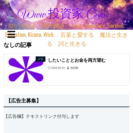
Www.投資家.com
願いと紡ぐ 君の物語 ＊ Love, Adventure, Survival,
Education, Kizuna, Wish. 言葉と愛する 魔法と生き
る 詞と生きる
なしの記事
したいこととお金を両方望む
メモ
2020-09-10
投詞家
【広告主募集】
【広告欄】テキストリンク付与します