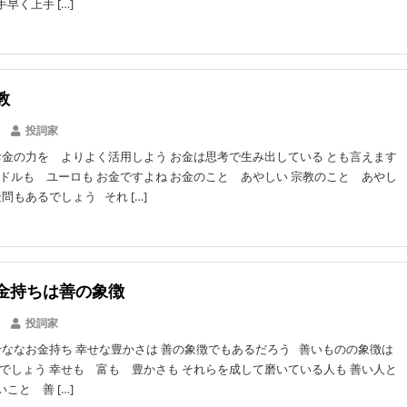
早く上手 […]
教
投詞家
お金の力を よりよく活用しよう お金は思考で生み出している とも言えます
ドルも ユーロも お金ですよね お金のこと あやしい 宗教のこと あやし
問もあるでしょう それ […]
金持ちは善の象徴
投詞家
せななお金持ち 幸せな豊かさは 善の象徴でもあるだろう 善いものの象徴は
でしょう 幸せも 富も 豊かさも それらを成して磨いている人も 善い人と
こと 善 […]