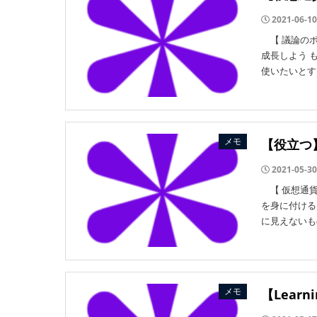
2021-06-10
【 議論のポ
成長しよう 
使いたいとす
メモ
【役立つ】
2021-05-30
【 仮想通貨
を身に付ける
に見えないも
メモ
【Lear