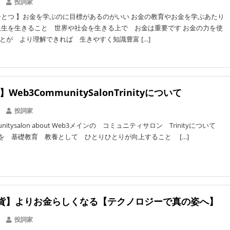
投詞家
とつ 】お金を学ぶのに目標があるのがいい お金の教育やお金を学ぶあたり
人生を生きること 世界や社会を生きる上で お金は重要です お金の力を使
とが より理解できれば 生きやすく知識豊富 […]
ty】Web3CommunitySalonTrinityについて
投詞家
munitysalon about Web3メインの コミュニティサロン Trinityについて
 Web3を 基礎教育 教養として ひとりひとりが向上すること […]
貨】よりお金らしくなる【テクノロジーで真の姿へ】
投詞家