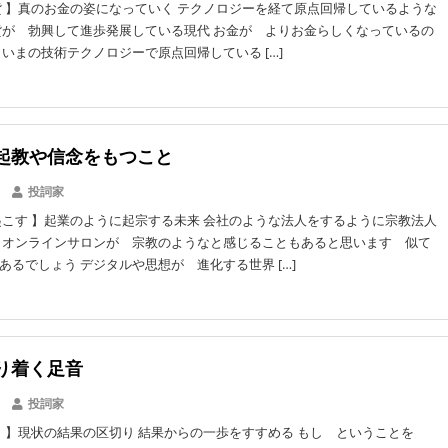
 】真のお金の姿になっていく テクノロジーを経て原点回帰しているような
貨が 勃興して進歩発展している現代 お金が よりお金らしくなっているの
 いまの技術テクノロジーで原点回帰している […]
起教や信念をもつこと
投詞家
こす 】起業のように起宗する未来 会社のような法人をするように宗教法人
 オンラインサロンが 宗教のようなと感じることもあると思います 似て
あるでしょう デジタルや思想が 進化する世界 […]
り着く足音
投詞家
 】現状の結果の区切り 結果からの一歩をすすめる もし ということを