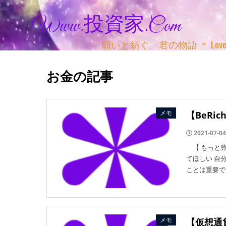
Www.投資家.com
願いと紡ぐ 君の物語 ＊ Love, Adv
お金の記事
メモ
【BeRi
2021-07-04
【 もっと豊
てほしい 自
ことは重要で
メモ
【仮想通