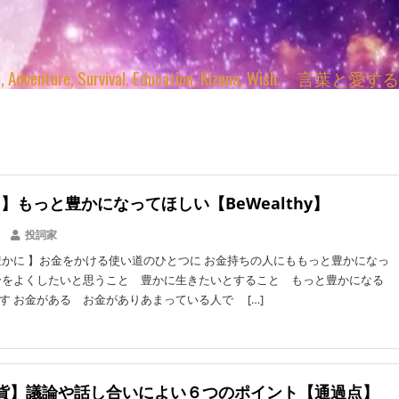
enture, Survival, Education, Kizuna, Wi
ch】もっと豊かになってほしい【BeWealthy】
投詞家
かに 】お金をかける使い道のひとつに お金持ちの人にももっと豊かになっ
分をよくしたいと思うこと 豊かに生きたいとすること もっと豊かになる
す お金がある お金がありあまっている人で […]
貨】議論や話し合いによい６つのポイント【通過点】