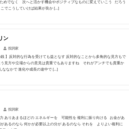
ためでなく 次へと活かす機会やポジティブなものに変えていこう だろう
ここでこうしていけば結果が良か […]
リン
投詞家
銭 】反対的な行為を受けても益となす 反対的なことから多角的な見方もで
違う見方や立場からの意見は貴重でもありますね それがアンチでも貴重か
ななかで 進化や成長の途中で […]
投詞家
力 ありあまるほどの エネルギーを 可能性を 複利に振り向ける お金があ
間があるのなら 何かが必要以上の分が あるのなら それを よりよい複利に