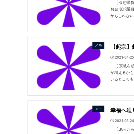
【 仮想通貨
お金 仮想通
かもしれない
メモ
【起宗】
2021-04-25
【 宗教を起
が増えるかも
いるところも
メモ
幸福へ辿
2021-03-24
【 あったら