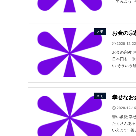
してみよう 手
メモ
お金の宗
2020-12-22
お金の宗教 
日本円も 米
い そういう疑
メモ
幸せなお
2020-12-16
善い象徴 幸
たくさんある
いえます 善い