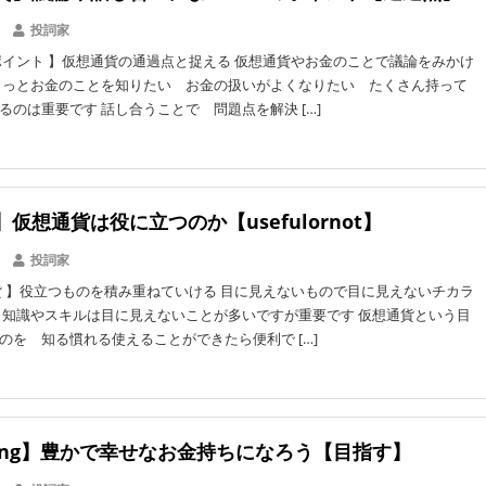
投詞家
イント 】仮想通貨の通過点と捉える 仮想通貨やお金のことで議論をみかけ
もっとお金のことを知りたい お金の扱いがよくなりたい たくさん持って
るのは重要です 話し合うことで 問題点を解決 […]
仮想通貨は役に立つのか【usefulornot】
投詞家
 】役立つものを積み重ねていける 目に見えないもので目に見えないチカラ
 知識やスキルは目に見えないことが多いですが重要です 仮想通貨という目
のを 知る慣れる使えることができたら便利で […]
ning】豊かで幸せなお金持ちになろう【目指す】