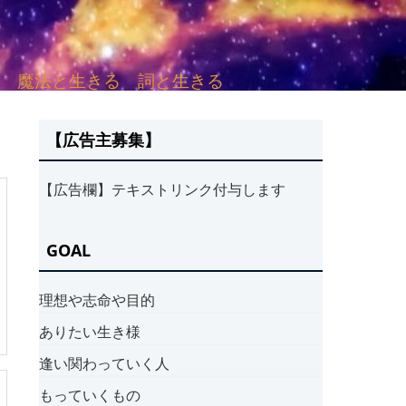
sh. 言葉と愛する 魔法と生きる 詞と生きる
【広告主募集】
【広告欄】テキストリンク付与します
GOAL
理想や志命や目的
ありたい生き様
逢い関わっていく人
もっていくもの