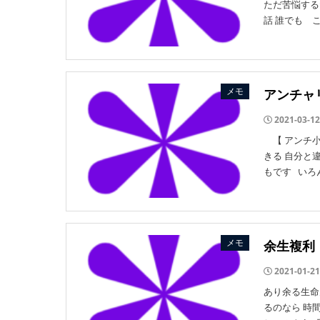
ただ苦悩する
話 誰でも 
メモ
アンチャ
2021-03-12
【 アンチ小
きる 自分と
もです いろん
メモ
余生複利
2021-01-21
あり余る生命
るのなら 時